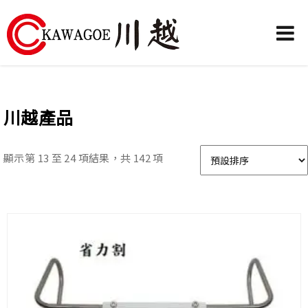
川
越
農
川越產品
業
機
顯示第 13 至 24 項結果，共 142 項
械-
昶
城
有
限
公
司