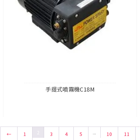
手提式噴霧機C18M
查看內容
2
...
←
1
3
4
5
10
11