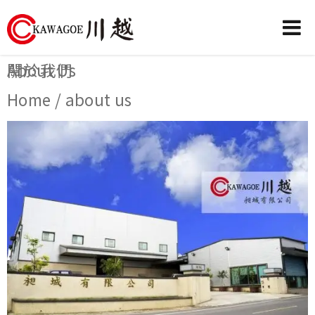
川
關於我們
About Us
越
Home / about us
農
業
機
械-
昶
城
有
限
公
司