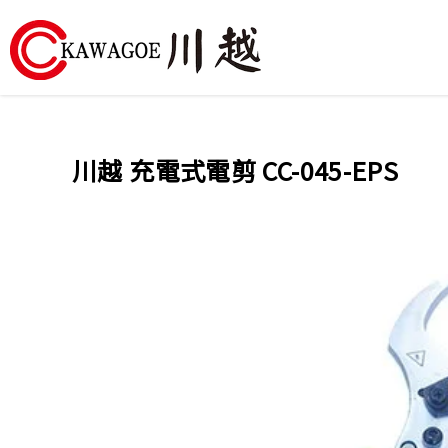
川
越
川越 充電式電剪 CC-045-EPS
農
業
機
械-
昶
城
有
限