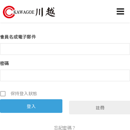
川
越
會員名或電子郵件
農
業
機
密碼
械-
昶
城
有
保持登入狀態
限
公
註冊
司
忘記密碼？