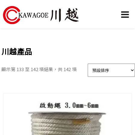
川
越
農
川越產品
業
機
顯示第 133 至 142 項結果，共 142 項
械-
昶
城
有
限
公
司