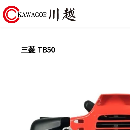
川
越
三菱 TB50
農
業
機
械-
昶
城
有
限