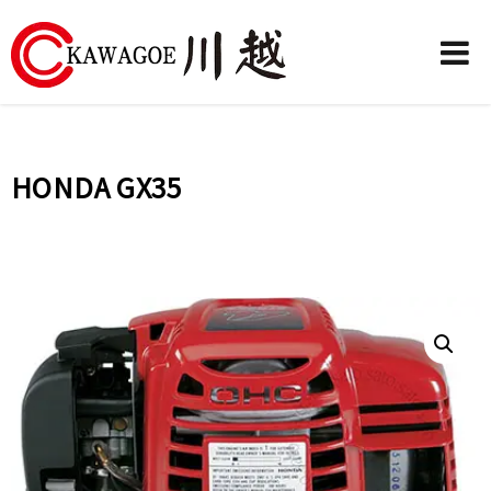
川
越
農
HONDA GX35
業
機
械-
昶
城
有
限
公
司