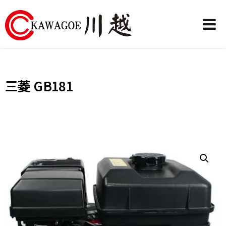
川
越
農
三菱 GB181
業
機
械-
昶
城
有
限
公
司