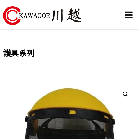
川
越
農
護具系列
業
機
械-
昶
城
有
限
公
司