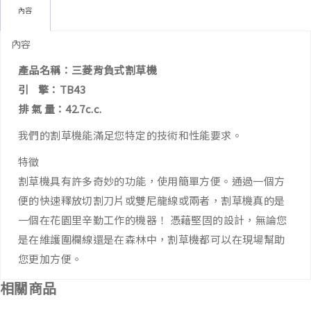
內容
內容
產品名稱：三菱背負式割草機
引 擎：TB43
排 氣 量：42.7c.c.
我們的割草機能滿足您特定的技術和性能要求。
特徵
割草機具有許多奇妙的功能，使用簡單方便。通過一個方
便的快速釋放切割刀片或雙尼龍線或兩者，割草機真的是
一個在花園里辛勤工作的機器！ 憑藉堅固的設計，無論您
是在維護圍欄線還是在森林中，割草機都可以在現場幫助
您更加方便。
相關商品