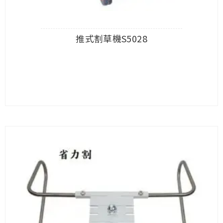
推式割草機S5028
查看內容