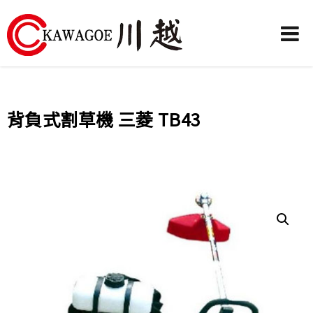
川
越
農
背負式割草機 三菱 TB43
業
機
械-
昶
城
有
限
公
司