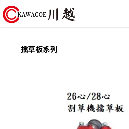
川
越
擋草板系列
農
業
機
械-
昶
城
有
限