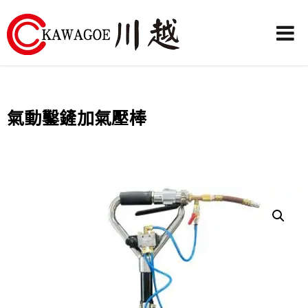
川
越
農
氣動鑿鏟加氣壓棒
業
機
械-
昶
城
有
限
公
司