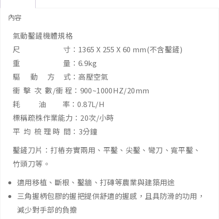
內容
氣動鑿鏟機體規格
尺 寸：1365 X 255 X 60 mm(不含鑿鏟)
重 量：6.9kg
驅 動 方 式：高壓空氣
衝 擊 次 數/衝 程：900~1000HZ/20mm
耗 油 率：0.87L/H
標稱疏株作業能力：20次/小時
平 均 梳 理 時 間：3分鐘
鑿鏟刀片：打樁夯實兩用、平鑿、尖鑿、彎刀、寬平鑿、
竹頭刀等。
適用移植、斷根、鑿牆、打磚等農業與建築用途
三角握柄包膠的握把提供舒適的握感，且具防滑的功用，
減少對手部的負擔