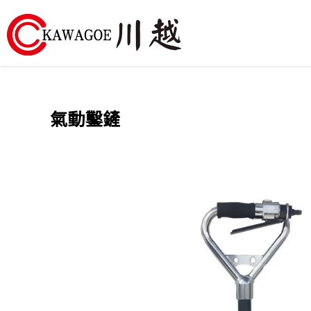
川
越
氣動鑿鏟
農
業
機
械-
昶
城
有
限