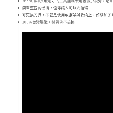
36cm接桿長度剛好的工具能讓使用者減少疲勞，增
簡單堅固的機構，值得讓人可以去信賴
可更換刀具，不管是使用或攜帶與收納上，都稱加了
100%台灣製造，材質決不妥協