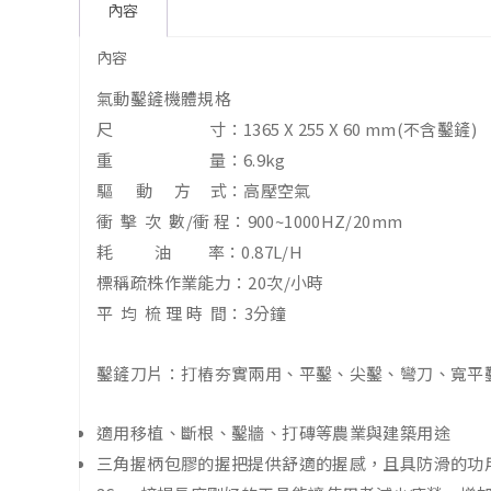
內容
內容
氣動鑿鏟機體規格
尺 寸：1365 X 255 X 60 mm(不含鑿鏟)
重 量：6.9kg
驅 動 方 式：高壓空氣
衝 擊 次 數/衝 程：900~1000HZ/20mm
耗 油 率：0.87L/H
標稱疏株作業能力：20次/小時
平 均 梳 理 時 間：3分鐘
鑿鏟刀片：打樁夯實兩用、平鑿、尖鑿、彎刀、寬平
適用移植、斷根、鑿牆、打磚等農業與建築用途
三角握柄包膠的握把提供舒適的握感，且具防滑的功