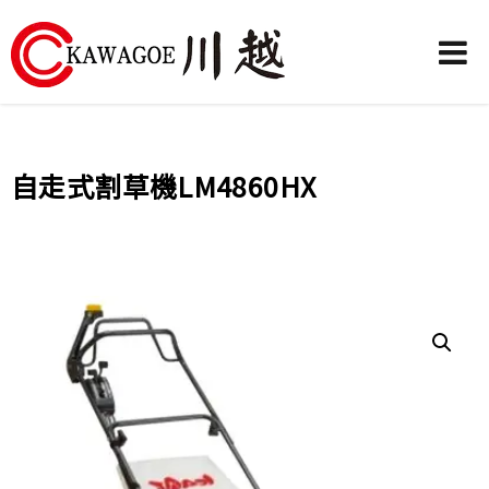
川
越
農
自走式割草機LM4860HX
業
機
械-
昶
城
有
限
公
司