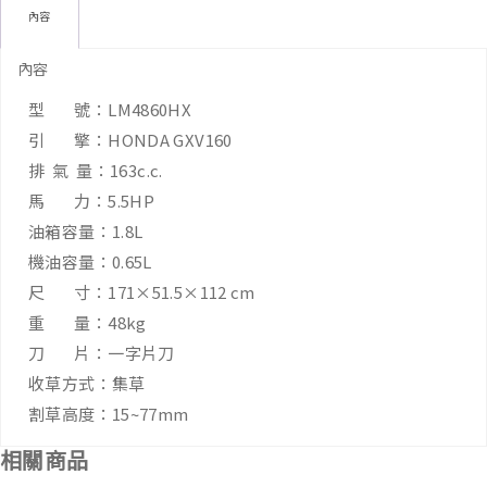
內容
內容
型 號：LM4860HX
引 擎：HONDA GXV160
排 氣 量：163c.c.
馬 力：5.5HP
油箱容量：1.8L
機油容量：0.65L
尺 寸：171×51.5×112 cm
重 量：48kg
刀 片：一字片刀
收草方式：集草
割草高度：15~77mm
相關商品