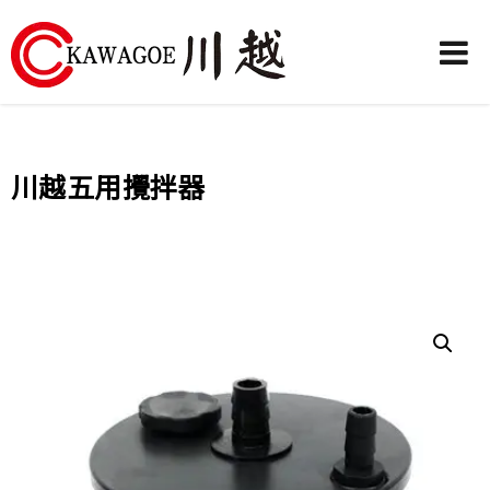
川
越
農
川越五用攪拌器
業
機
械-
昶
城
有
限
公
司