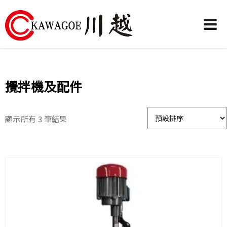
川
越
農
攪拌機及配件
業
機
顯示所有 3 筆結果
械-
昶
城
有
限
公
司