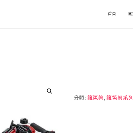
首頁
關
分類:
籬笆剪
,
籬笆剪系