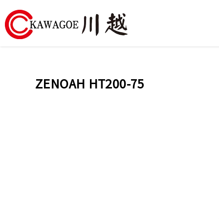
川
越
ZENOAH HT200-75
農
業
機
械-
昶
城
有
限