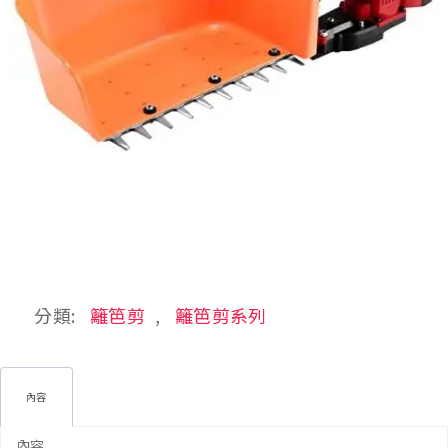
分類:
籬笆剪
,
籬笆剪系列
內容
內容