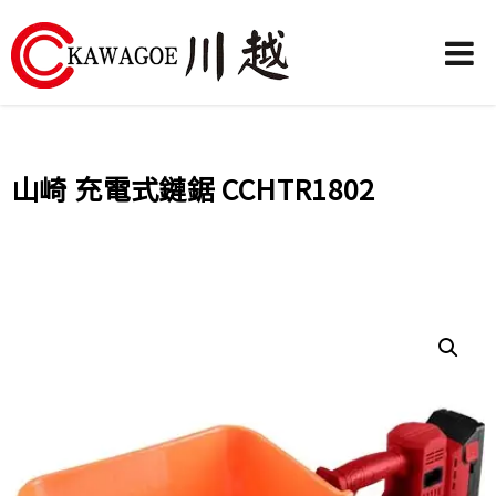
川
越
農
山崎 充電式鏈鋸 CCHTR1802
業
機
械-
昶
城
有
限
公
司