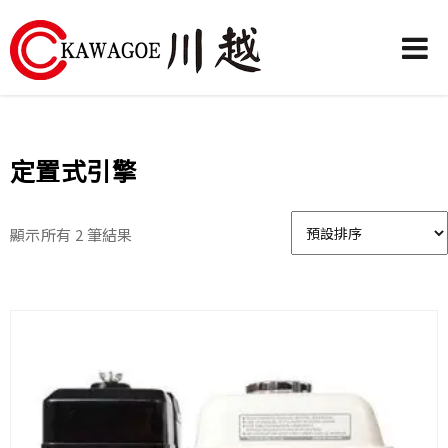
川
越
農
定置式引擎
業
機
顯示所有 2 筆結果
械-
昶
城
有
限
公
司