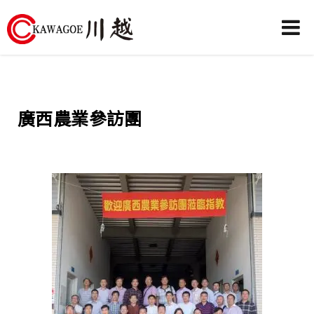
川
越
農
廣西農業參訪團
業
機
械-
昶
城
有
限
公
司