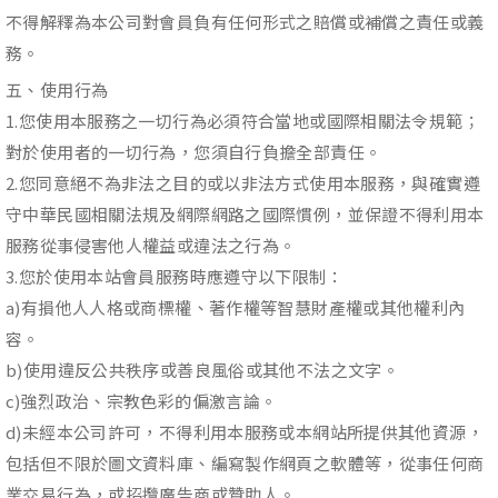
不得解釋為本公司對會員負有任何形式之賠償或補償之責任或義
務。
五、使用行為
1.您使用本服務之一切行為必須符合當地或國際相關法令規範；
對於使用者的一切行為，您須自行負擔全部責任。
2.您同意絕不為非法之目的或以非法方式使用本服務，與確實遵
守中華民國相關法規及網際網路之國際慣例，並保證不得利用本
服務從事侵害他人權益或違法之行為。
3.您於使用本站會員服務時應遵守以下限制：
a)有損他人人格或商標權、著作權等智慧財產權或其他權利內
容。
b)使用違反公共秩序或善良風俗或其他不法之文字。
c)強烈政治、宗教色彩的偏激言論。
d)未經本公司許可，不得利用本服務或本網站所提供其他資源，
包括但不限於圖文資料庫、編寫製作網頁之軟體等，從事任何商
業交易行為，或招攬廣告商或贊助人。