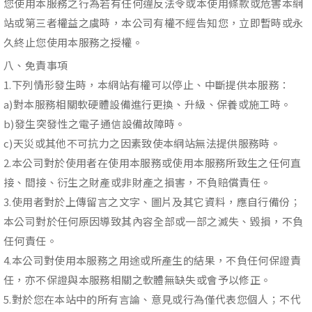
您使用本服務之行為若有任何違反法令或本使用條款或危害本網
站或第三者權益之虞時，本公司有權不經告知您，立即暫時或永
久終止您使用本服務之授權。
八、免責事項
1.下列情形發生時，本網站有權可以停止、中斷提供本服務：
a)對本服務相關軟硬體設備進行更換、升級、保養或施工時。
b)發生突發性之電子通信設備故障時。
c)天災或其他不可抗力之因素致使本網站無法提供服務時。
2.本公司對於使用者在使用本服務或使用本服務所致生之任何直
接、間接、衍生之財產或非財產之損害，不負賠償責任。
3.使用者對於上傳留言之文字、圖片及其它資料，應自行備份；
本公司對於任何原因導致其內容全部或一部之滅失、毀損，不負
任何責任。
4.本公司對使用本服務之用途或所產生的結果，不負任何保證責
任，亦不保證與本服務相關之軟體無缺失或會予以修正。
5.對於您在本站中的所有言論、意見或行為僅代表您個人；不代