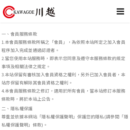
川
越
一、會員服務條款
農
1.本會員服務條款所稱之「會員」，為依照本站所定之加入會員
業
程序加入完成並通過認證者。
機
2.當您使用本站服務時，即表示您同意及遵守本服務條款的規定
械-
事項及相關法律之規定。
昶
3.本站保留有審核加入會員資格之權利，另外已加入會員者，本
城
站亦保留有解除其會員資格之權利。
有
4.本會員服務條款之修訂，適用於所有會員，當本站修訂本服務
限
條款時，將於本站上公告。
公
二、隱私權保護
司
尊重並依據本網站「隱私權保護聲明」保護您的隱私(請參閱「隱
私權保護聲明」條款)。