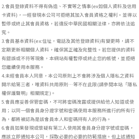
2.會員登錄資料不得有偽造、不實等之情事(ex如個人資料及信用
卡資料)，一經發現本公司可拒絕其加入會員資格之權利。並得以
暫停或終止其會員資格，若違反中華民國相關法律，亦將依法追
究。
3.會員基本資料(ex:住址，電話及其他登錄資料)有變更時，請不
定期更新相關個人資料，確保其正確及完整性。若您提供的資料
有錯誤或不符等現象，本網站有權暫停或終止您的帳號，並拒絕
您繼續使用本服務。
4.未經會員本人同意，本公司原則上不會將涉及個人隱私之資料
開示給第三者，唯資料共用原則…等不在此限(請參閱本站「隱私
權保護聲明」相關規定)。
5.會員應妥善保管密碼，不可將密碼洩露或提供給他人知道或使
用；以同一個會員身分證字號和密碼使用本服務所進行的所有行
為，都將被認為是該會員本人和密碼持有人的行為。
6.會員如果發現或懷疑有第三人使用其會員身分證字號或密碼，
應該立即通知本公司，採取必要的必要的防範措施。但上述通知