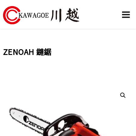
川
越
農
ZENOAH 鏈鋸
業
機
械-
昶
城
有
限
公
司