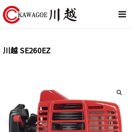
川
越
農
川越 SE260EZ
業
機
械-
昶
城
有
限
公
司