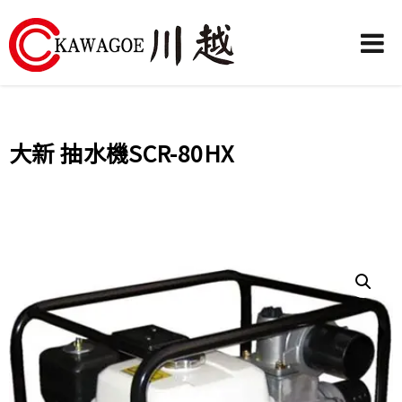
川
越
農
大新 抽水機SCR-80HX
業
機
械-
昶
城
有
限
公
司