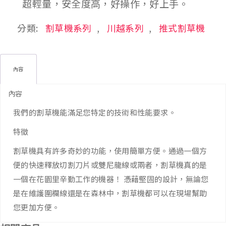
超輕量，安全度高，好操作，好上手。
分類:
割草機系列
,
川越系列
,
推式割草機
內容
內容
我們的割草機能滿足您特定的技術和性能要求。
特徵
割草機具有許多奇妙的功能，使用簡單方便。通過一個方
便的快速釋放切割刀片或雙尼龍線或兩者，割草機真的是
一個在花園里辛勤工作的機器！ 憑藉堅固的設計，無論您
是在維護圍欄線還是在森林中，割草機都可以在現場幫助
您更加方便。