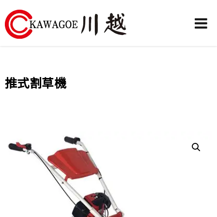
川
越
農
推式割草機
業
機
械-
昶
城
有
限
公
司