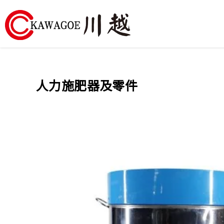
川
越
人力施肥器及零件
農
業
機
械-
昶
城
有
限