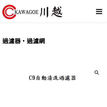
川
越
農
過濾器‧過濾網
業
機
械-
昶
城
有
限
公
司