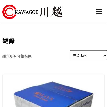
川
越
農
鏈條
業
機
顯示所有 4 筆結果
械-
昶
城
有
限
公
司