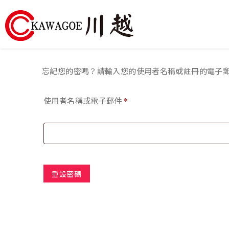
川
越
忘記您的密嗎？請輸入您的使用者名稱或註冊的電子
農
使用者名稱或電子郵件
*
業
機
械-
昶
重設密碼
城
有
限