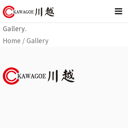
川
Gallery.
Gallery
越
Home / Gallery
農
業
機
械-
昶
城
有
限
公
司